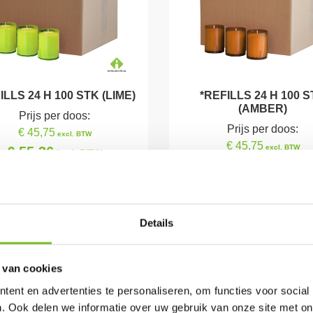
ILLS 24 H 100 STK (LIME)
*REFILLS 24 H 100 
(AMBER)
Prijs per doos:
Prijs per doos:
€ 45,75
excl. BTW
€ 45,75
excl. BTW
€ 55,36
incl. BTW
€ 55,36
incl. BTW
(bij afname van 1 doos)
(bij afname van 1 doo
Per doos € 50,15
Per doos € 50,15
E ACTIE LOOPT T/M 31-
DEZE ACTIE LOOPT T/M
08-2026
Details
08-2026
 van cookies
ent en advertenties te personaliseren, om functies voor social
. Ook delen we informatie over uw gebruik van onze site met on