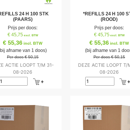
REFILLS 24 H 100 STK
*REFILLS 24 H 100 
(PAARS)
(ROOD)
Prijs per doos:
Prijs per doos:
€ 45,75
€ 45,75
excl. BTW
excl. BTW
€ 55,36
€ 55,36
incl. BTW
incl. BTW
(bij afname van 1 doos)
(bij afname van 1 doo
Per doos € 50,15
Per doos € 50,15
E ACTIE LOOPT T/M 31-
DEZE ACTIE LOOPT T/M
08-2026
08-2026