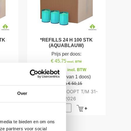
STK
*REFILLS 24 H 100 STK
(AQUABLAUW)
Prijs per doos:
€ 45,75
excl. BTW
€ 55,36
incl. BTW
s)
(bij afname van 1 doos)
Per doos € 50,15
 31-
DEZE ACTIE LOOPT T/M 31-
Over
08-2026
 media te bieden en om ons
ze partners voor social