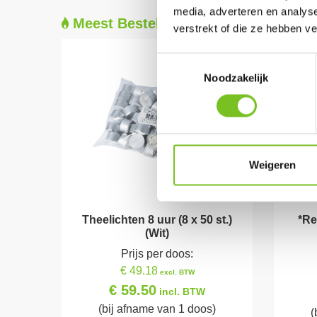
media, adverteren en analys
Meest Besteld
verstrekt of die ze hebben v
Toestemmingsselectie
Noodzakelijk
Weigeren
Theelichten 8 uur (8 x 50 st.)
*Re
(Wit)
Prijs per doos:
€ 49.18
excl. BTW
€ 59.50
incl. BTW
(bij afname van 1 doos)
(