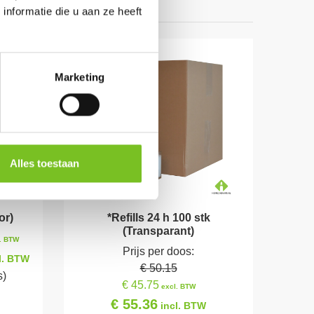
nformatie die u aan ze heeft
Marketing
Alles toestaan
or)
*Refills 24 h 100 stk
(Transparant)
. BTW
Prijs per doos:
l. BTW
€ 50.15
s)
€ 45.75
excl. BTW
€ 55.36
incl. BTW