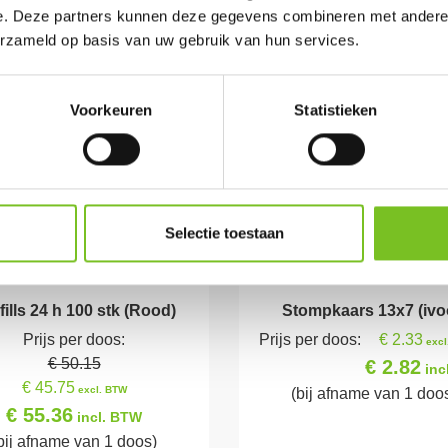
e. Deze partners kunnen deze gegevens combineren met andere i
erzameld op basis van uw gebruik van hun services.
Voorkeuren
Statistieken
Selectie toestaan
fills 24 h 100 stk (Rood)
Stompkaars 13x7 (ivo
Prijs per doos:
Prijs per doos:
€ 2.33
excl
€ 50.15
€ 2.82
inc
€ 45.75
excl. BTW
(bij afname van 1 doo
€ 55.36
incl. BTW
bij afname van 1 doos)