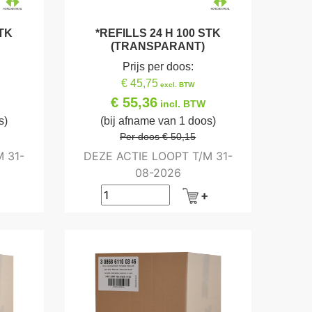
STK
*REFILLS 24 H 100 STK
(TRANSPARANT)
Prijs per doos:
€ 45,75
excl. BTW
€ 55,36
incl. BTW
s)
(bij afname van 1 doos)
Per doos € 50,15
 31-
DEZE ACTIE LOOPT T/M 31-
08-2026