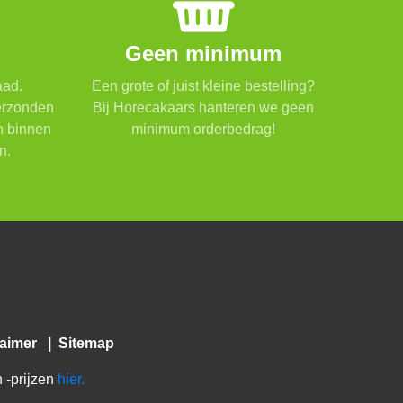
Geen minimum
aad.
Een grote of juist kleine bestelling?
verzonden
Bij Horecakaars hanteren we geen
n binnen
minimum orderbedrag!
n.
laimer
|
Sitemap
 -prijzen
hier.