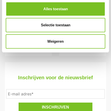
Stompkaars 13x7
*Refills 24 h 100 stk
Alles toestaan
(ivoor)
(Transparant)
Prijs per doos:
Prijs per doos:
€ 2.33
€ 50.15
excl. BTW
Selectie toestaan
€ 45.75
€ 2.82
excl. BTW
incl. BTW
€ 55.36
(bij afname van 1
incl. BTW
Weigeren
doos)
(bij afname van 1
doos)
Inschrijven voor de nieuwsbrief