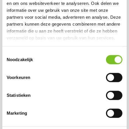
en om ons websiteverkeer te analyseren. Ook delen we
informatie over uw gebruik van onze site met onze
Theelichten 8 uur (8
*Refills 24 h 100 stk
partners voor social media, adverteren en analyse. Deze
x 50 st.) (Wit)
(Rood)
partners kunnen deze gegevens combineren met andere
Prijs per doos:
Prijs per doos:
informatie die u aan ze heeft verstrekt of die ze hebben
€ 49.18
€ 50.15
excl. BTW
verzameld op basis van uw gebruik van hun services.
€ 45.75
€ 59.50
excl. BTW
incl. BTW
€ 55.36
(bij afname van 1
incl. BTW
Toestemmingsselectie
doos)
(bij afname van 1
Noodzakelijk
doos)
Voorkeuren
Statistieken
Marketing