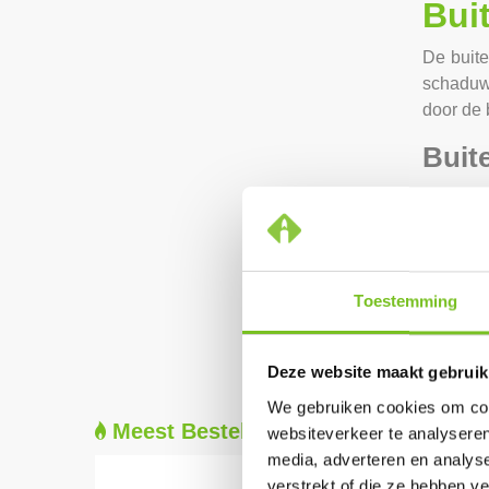
Bui
De buit
schaduw
door de 
Buit
Of het 
staan ui
gegarand
Buit
Toestemming
Horecak
Deze website maakt gebruik
We gebruiken cookies om cont
Meest Besteld
websiteverkeer te analyseren
media, adverteren en analys
verstrekt of die ze hebben v