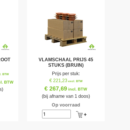
ROOT
VLAMSCHAAL PRIJS 45
STUKS (BRUIN)
Prijs per stuk:
l. BTW
€ 221,23
excl. BTW
cl. BTW
€ 267,69
s)
incl. BTW
(bij afname van 1 doos)
Op voorraad