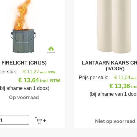
FIRELIGHT (GRIJS)
LANTAARN KAARS G
(IVOOR)
per stuk:
€ 11,27
excl. BTW
Prijs per stuk:
€ 11,04
exc
€ 13,64
incl. BTW
€ 13,36
in
(bij afname van 1 doos)
(bij afname van 1 doo
Op voorraad
Niet op voorraad