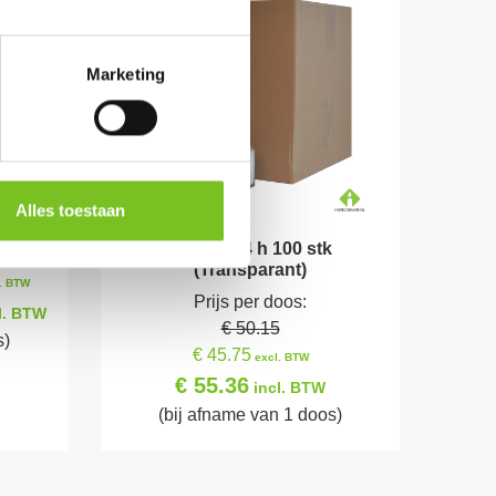
Marketing
Alles toestaan
or)
*Refills 24 h 100 stk
(Transparant)
. BTW
Prijs per doos:
l. BTW
€ 50.15
s)
€ 45.75
excl. BTW
€ 55.36
incl. BTW
(bij afname van 1 doos)