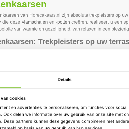
tenkaarsen
enkaarsen van
Horecakaars.nl
zijn absolute trekpleisters op uw 
 die deze
vlamschalen
en
-potten
creëren, realiseert u een s
belofte van warmte en gezelligheid, van relaxen in een plezier
enkaarsen: Trekpleisters op uw terras
nu een zwoele zomeravond is of een ijskoude avond middeni
tnodigend, dus bij u is het goed toeven. En u hoeft uw gasten
eerd vele uren lang.
enkaarsen van Horecakaars
Details
aars
kan buitenkaarsen
direct
uit voorraad leveren.
 van cookies
ent en advertenties te personaliseren, om functies voor social
. Ook delen we informatie over uw gebruik van onze site met on
e. Deze partners kunnen deze gegevens combineren met andere i
erzameld op basis van uw gebruik van hun services.