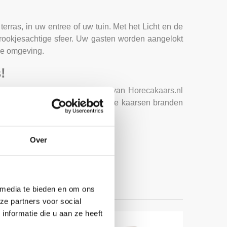
terras, in uw entree of uw tuin. Met het Licht en de
prookjesachtige sfeer. Uw gasten worden aangelokt
ige omgeving.
!
n de winter: de buitenkaarsen van
Horecakaars.nl
 niet nodeloos te storen, want de kaarsen branden
Over
 media te bieden en om ons
ze partners voor social
nformatie die u aan ze heeft