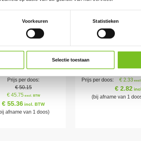
Voorkeuren
Statistieken
Selectie toestaan
fills 24 h 100 stk (Rood)
Stompkaars 13x7 (ivo
Prijs per doos:
Prijs per doos:
€ 2.33
excl
€ 50.15
€ 2.82
inc
€ 45.75
excl. BTW
(bij afname van 1 doo
€ 55.36
incl. BTW
bij afname van 1 doos)