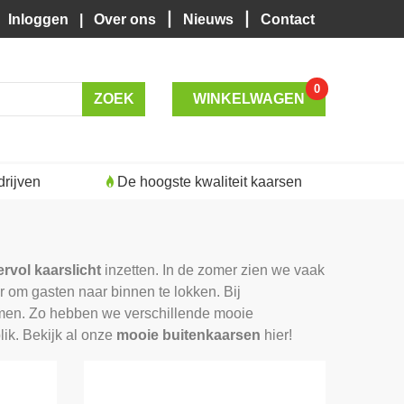
|
|
Inloggen
|
Over ons
Nieuws
Contact
0
WINKELWAGEN
rijven
De hoogste kwaliteit kaarsen
ervol kaarslicht
inzetten. In de zomer zien we vaak
 om gasten naar binnen te lokken. Bij
men. Zo hebben we verschillende mooie
lik. Bekijk al onze
mooie
buitenkaarsen
hier!