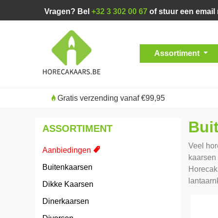
Vragen? Bel
+32 3 302 00 67
of stuur een email
Assortiment
Gratis verzending vanaf €99,95
Bui
ASSORTIMENT
Veel hor
Aanbiedingen
kaarsen 
Buitenkaarsen
Horecaka
lantaarn
Dikke Kaarsen
Dinerkaarsen