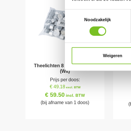
Toestemmingsselectie
Noodzakelijk
Weigeren
Theelichten 8 uur (8 x 50 st.)
*Re
(Wit)
Prijs per doos:
€ 49.18
excl. BTW
€ 59.50
incl. BTW
(bij afname van 1 doos)
(