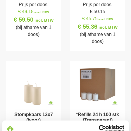
Prijs per doos:
Prijs per doos:
€ 49.18
€ 50.15
excl. BTW
€ 45.75
€ 59.50
excl. BTW
incl. BTW
€ 55.36
(bij afname van 1
incl. BTW
doos)
(bij afname van 1
doos)
Stompkaars 13x7
*Refills 24 h 100 stk
(ivoor)
(Transparant)
Prijs per doos:
Prijs per doos: