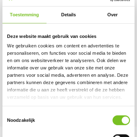
€ 2.33
€ 50.15
excl. BTW
€ 45.75
€ 2.82
excl. BTW
incl. BTW
Toestemming
Details
Over
€ 55.36
(bij afname van 1
incl. BTW
doos)
(bij afname van 1
doos)
Deze website maakt gebruik van cookies
We gebruiken cookies om content en advertenties te
personaliseren, om functies voor social media te bieden
en om ons websiteverkeer te analyseren. Ook delen we
informatie over uw gebruik van onze site met onze
Inschrijven voor de nieuwsbrief
partners voor social media, adverteren en analyse. Deze
partners kunnen deze gegevens combineren met andere
informatie die u aan ze heeft verstrekt of die ze hebben
verzameld op basis van uw gebruik van hun services.
Toestemmingsselectie
Noodzakelijk
Binnen 24 uur
Staffelkortingen