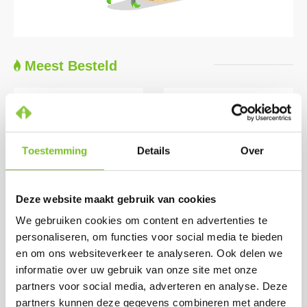
Meest Besteld
Toestemming
Details
Over
Deze website maakt gebruik van cookies
Theelichten 8 uur (8
*Refills 24 h 100 stk
We gebruiken cookies om content en advertenties te
x 50 st.) (Wit)
(Rood)
personaliseren, om functies voor social media te bieden
Prijs per doos:
Prijs per doos:
en om ons websiteverkeer te analyseren. Ook delen we
€ 49.18
€ 50.15
excl. BTW
informatie over uw gebruik van onze site met onze
€ 45.75
€ 59.50
excl. BTW
incl. BTW
partners voor social media, adverteren en analyse. Deze
€ 55.36
(bij afname van 1
incl. BTW
partners kunnen deze gegevens combineren met andere