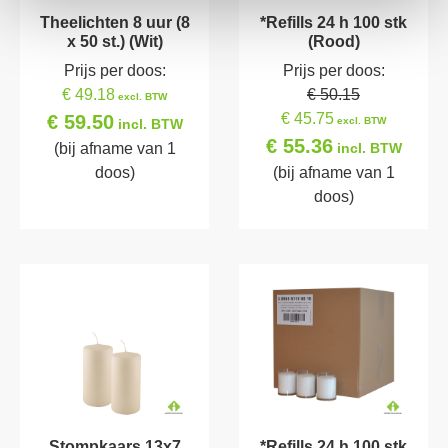
Theelichten 8 uur (8
*Refills 24 h 100 stk
x 50 st.) (Wit)
(Rood)
Prijs per doos:
Prijs per doos:
€ 49.18
€ 50.15
excl. BTW
€ 45.75
€ 59.50
excl. BTW
incl. BTW
€ 55.36
(bij afname van 1
incl. BTW
doos)
(bij afname van 1
doos)
Stompkaars 13x7
*Refills 24 h 100 stk