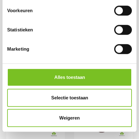
Met theelichten kunt u uw horecazaak eenvoudig
Voorkeuren
voorbereiden op het lente- en zomerseizoen, zowel
binnen als op het terras. Ze zijn praktisch, veelzijdig
Statistieken
en essentieel voor iedere horecazaak die sfeer en
warmte hoog in het vaandel heeft staan.
Marketing
Terug naar overzicht
Alles toestaan
Meest Besteld
Selectie toestaan
Weigeren