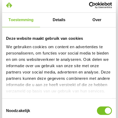
Lenteborrels of brunches op het terras
Avondmaaltijden waarbij u warmte en
intimiteit wilt toevoegen
Toestemming
Details
Over
Zo kunt u eenvoudig de tafels in uw horecazaak
transformeren en een gastvrije, warme ambiance
neerzetten die gasten aantrekt en langer laat
Deze website maakt gebruik van cookies
genieten.
We gebruiken cookies om content en advertenties te
Conclusie: theelichten zijn
personaliseren, om functies voor social media te bieden
en om ons websiteverkeer te analyseren. Ook delen we
onmisbaar in elk seizoen
informatie over uw gebruik van onze site met onze
Theelichten zijn kleine sfeermakers met een groot
partners voor social media, adverteren en analyse. Deze
effect. Ze bieden niet alleen lange brandduur en
partners kunnen deze gegevens combineren met andere
gebruiksgemak, maar voegen ook direct stijl en
informatie die u aan ze heeft verstrekt of die ze hebben
gezelligheid toe aan uw tafels. Vooral in het
verzameld op basis van uw gebruik van hun services.
voorjaar, wanneer het licht en de temperaturen nog
wisselend zijn, maken theelichten het verschil
Toestemmingsselectie
tussen een gewone lunch of borrel en een
Noodzakelijk
onvergetelijke ervaring voor uw gasten.