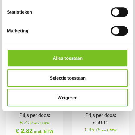
€ 45.75
€ 59.50
excl. BTW
incl. BTW
€ 55.36
(bij afname van 1
incl. BTW
Statistieken
doos)
(bij afname van 1
doos)
Marketing
Alles toestaan
Selectie toestaan
Weigeren
Stompkaars 13x7
*Refills 24 h 100 stk
(ivoor)
(Transparant)
Prijs per doos:
Prijs per doos:
€ 2.33
€ 50.15
excl. BTW
€ 45.75
€ 2.82
excl. BTW
incl. BTW