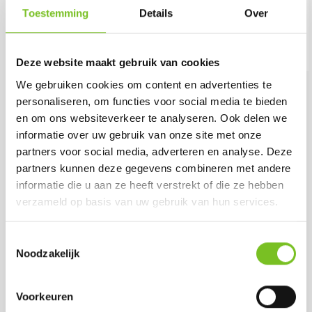
wordt in heel Nederland Franco geleverd
Toestemming
Details
Over
wanneer uw totale bestelling groter is dan
€49.95! Alle genoemde prijzen zijn exclusief
21% BTW.
Deze website maakt gebruik van cookies
We gebruiken cookies om content en advertenties te
Meest Besteld
personaliseren, om functies voor social media te bieden
en om ons websiteverkeer te analyseren. Ook delen we
informatie over uw gebruik van onze site met onze
partners voor social media, adverteren en analyse. Deze
partners kunnen deze gegevens combineren met andere
informatie die u aan ze heeft verstrekt of die ze hebben
verzameld op basis van uw gebruik van hun services.
Toestemmingsselectie
Theelichten 8 uur (8
*Refills 24 h 100 stk
Noodzakelijk
x 50 st.) (Wit)
(Rood)
Prijs per doos:
Prijs per doos:
Voorkeuren
€ 49.18
€ 50.15
excl. BTW