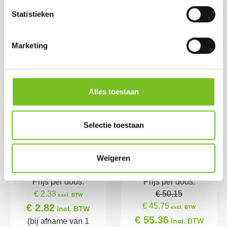
€ 55.36
(bij afname van 1
incl. BTW
Statistieken
doos)
(bij afname van 1
doos)
Marketing
Alles toestaan
Selectie toestaan
Stompkaars 13x7
*Refills 24 h 100 stk
Weigeren
(ivoor)
(Transparant)
Prijs per doos:
Prijs per doos:
€ 2.33
€ 50.15
excl. BTW
€ 45.75
€ 2.82
excl. BTW
incl. BTW
€ 55.36
(bij afname van 1
incl. BTW