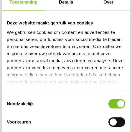
wanneer uw totale bestelling groter is dan
Toestemming
Details
Over
€49.95! Alle genoemde prijzen zijn exclusief
21% BTW.
Deze website maakt gebruik van cookies
We gebruiken cookies om content en advertenties te
Meest Besteld
personaliseren, om functies voor social media te bieden
en om ons websiteverkeer te analyseren. Ook delen we
informatie over uw gebruik van onze site met onze
partners voor social media, adverteren en analyse. Deze
partners kunnen deze gegevens combineren met andere
informatie die u aan ze heeft verstrekt of die ze hebben
verzameld op basis van uw gebruik van hun services.
Toestemmingsselectie
Theelichten 8 uur (8
*Refills 24 h 100 stk
Noodzakelijk
x 50 st.) (Wit)
(Rood)
Prijs per doos:
Prijs per doos:
€ 49.18
€ 50.15
excl. BTW
Voorkeuren
€ 45.75
€ 59.50
excl. BTW
incl. BTW