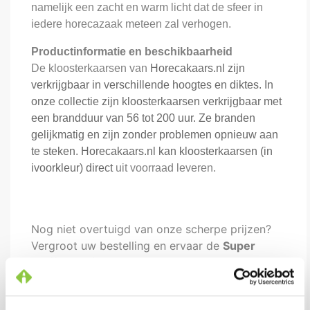
namelijk een zacht en warm licht dat de sfeer in
iedere horecazaak meteen zal verhogen.
Productinformatie en beschikbaarheid
De kloosterkaarsen van
Horecakaars.nl
zijn
verkrijgbaar in verschillende hoogtes en diktes. In
onze collectie zijn kloosterkaarsen verkrijgbaar met
een brandduur van 56 tot 200 uur. Ze branden
gelijkmatig en zijn zonder problemen opnieuw aan
te steken. Horecakaars.nl kan kloosterkaarsen (in
ivoorkleur)
direct
uit voorraad leveren.
Nog niet overtuigd van onze scherpe prijzen?
Vergroot uw bestelling en ervaar de
Super
Staffel Korting
op dit product.
Ook het product 'Kloosterkaars 60 x 8 (ivoor)'
wordt in heel Nederland Franco geleverd