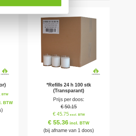
or)
*Refills 24 h 100 stk
(Transparant)
. BTW
Prijs per doos:
l. BTW
€ 50.15
s)
€ 45.75
excl. BTW
€ 55.36
incl. BTW
(bij afname van 1 doos)