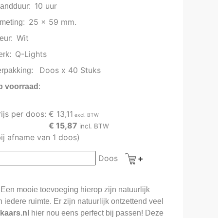
10 uur
randduur
25 x 59 mm.
meting
Wit
eur
Q-Lights
erk
Doos x 40 Stuks
rpakking
p voorraad
rijs per doos:
€ 13,11
excl. BTW
€ 15,87
incl. BTW
bij afname van 1 doos)
Doos
 Een mooie toevoeging hierop zijn natuurlijk
 iedere ruimte. Er zijn natuurlijk ontzettend veel
kaars.nl
hier nou eens perfect bij passen! Deze