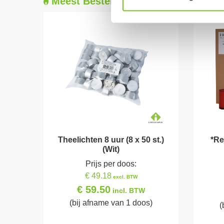
Meest Besteld
Theelichten 8 uur (8 x 50 st.)
*Re
(Wit)
Prijs per doos:
€ 49.18
excl. BTW
€ 59.50
incl. BTW
(bij afname van 1 doos)
(