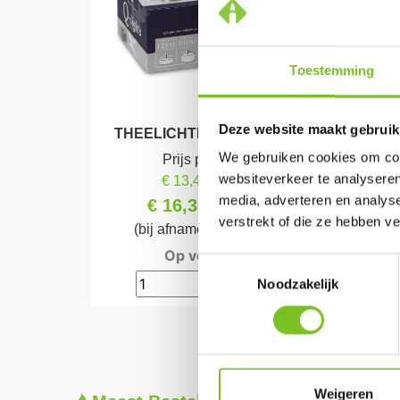
Toestemming
Deze website maakt gebruik
THEELICHTEN 6 UUR (WIT)
THE
We gebruiken cookies om cont
Prijs per doos:
websiteverkeer te analyseren
€ 13,47
excl. BTW
media, adverteren en analys
€ 16,30
incl. BTW
verstrekt of die ze hebben v
(bij afname van 1 doos)
Op voorraad
Toestemmingsselectie
Noodzakelijk
Weigeren