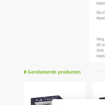
kaars
De ma
thee
Nog 
dit 
Ook 
best
Gerelateerde producten