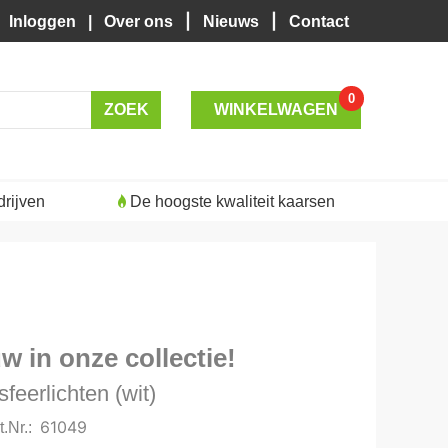
|
|
Inloggen
|
Over ons
Nieuws
Contact
0
WINKELWAGEN
rijven
De hoogste kwaliteit kaarsen
w in onze collectie!
sfeerlichten (wit)
61049
t.Nr.