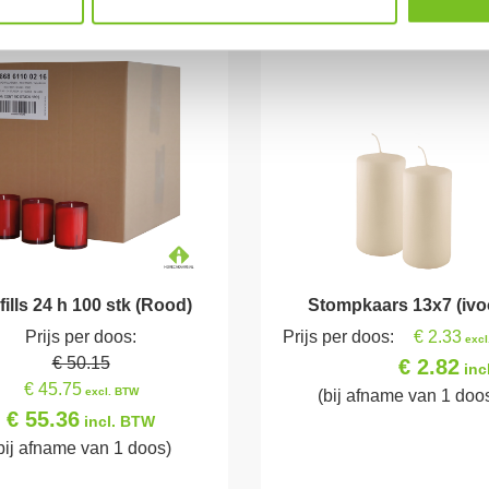
fills 24 h 100 stk (Rood)
Stompkaars 13x7 (ivo
Prijs per doos:
Prijs per doos:
€ 2.33
excl
€ 50.15
€ 2.82
inc
€ 45.75
excl. BTW
(bij afname van 1 doo
€ 55.36
incl. BTW
bij afname van 1 doos)