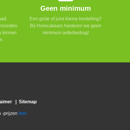
Geen minimum
aad.
Een grote of juist kleine bestelling?
verzonden
Bij Horecakaars hanteren we geen
n binnen
minimum orderbedrag!
n.
laimer
|
Sitemap
 -prijzen
hier.