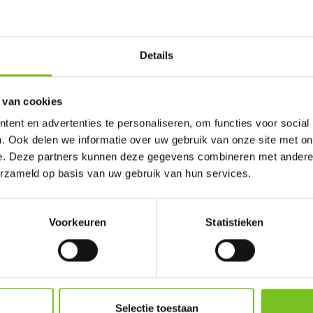
Details
 van cookies
ELICHTEN 8 UUR (WIT)
ent en advertenties te personaliseren, om functies voor social
Prijs per doos:
. Ook delen we informatie over uw gebruik van onze site met on
€ 14,34
excl. BTW
e. Deze partners kunnen deze gegevens combineren met andere i
€ 17,36
incl. BTW
erzameld op basis van uw gebruik van hun services.
(bij afname van 1 doos)
Op voorraad
Voorkeuren
Statistieken
Selectie toestaan